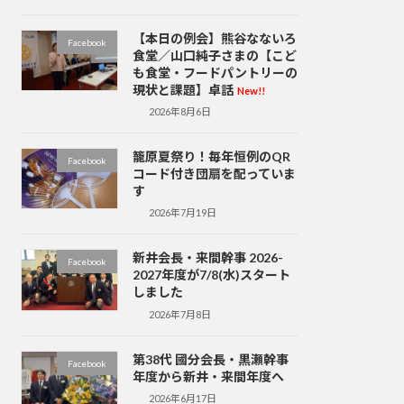
【本日の例会】熊谷なないろ
Facebook
食堂／山口純子さまの【こど
も食堂・フードパントリーの
現状と課題】卓話
New!!
2026年8月6日
籠原夏祭り！毎年恒例のQR
Facebook
コード付き団扇を配っていま
す
2026年7月19日
新井会長・来間幹事 2026-
Facebook
2027年度が7/8(水)スタート
しました
2026年7月8日
第38代 國分会長・黒瀬幹事
Facebook
年度から新井・来間年度へ
2026年6月17日