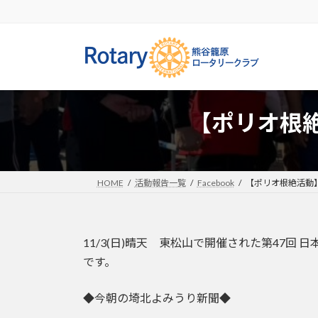
コ
ナ
ン
ビ
テ
ゲ
ン
ー
ツ
シ
へ
ョ
ス
ン
【ポリオ根絶
キ
に
ッ
移
プ
動
HOME
活動報告一覧
Facebook
【ポリオ根絶活動】
11/3(日)晴天 東松山で開催された第47
です。
◆今朝の埼北よみうり新聞◆