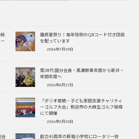
口純
籠原夏祭り！毎年恒例のQRコード付き団扇
リー
を配っています
2026年7月19日
第38代 國分会長・黒瀬幹事年度から新井・
来間年度へ
2026年6月17日
「ポリオ根絶・子ども家庭支援チャリティ
ーゴルフ大会」熊谷市の大麻生ゴルフ場様
にて開催
2026年5月20日
例会
創立45周年の新堀小学校にロータリー財