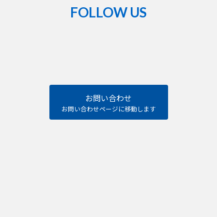
FOLLOW US
熊
谷
籠
原
ロ
ー
タ
リ
ー
ク
お問い合わせ
ラ
ブ
お問い合わせページに移動します
Facebook
ペ
ー
ジ