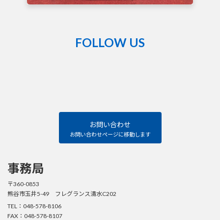
FOLLOW US
熊
谷
籠
原
ロ
ー
タ
リ
ー
ク
お問い合わせ
ラ
ブ
お問い合わせページに移動します
Facebook
ペ
ー
ジ
事務局
〒360-0853
熊谷市玉井5-49 フレグランス清水C202
TEL：048-578-8106
FAX：048-578-8107