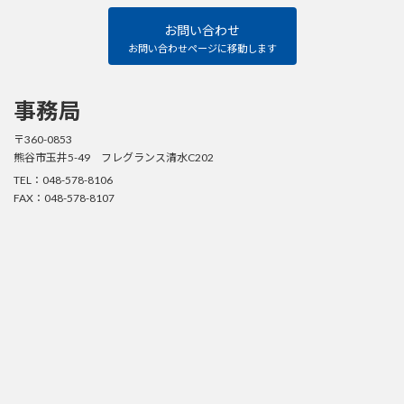
リ
ー
ク
お問い合わせ
ラ
ブ
お問い合わせページに移動します
Facebook
ペ
ー
ジ
事務局
〒360-0853
熊谷市玉井5-49 フレグランス清水C202
TEL：048-578-8106
FAX：048-578-8107