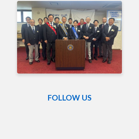
FOLLOW US
熊
谷
籠
原
ロ
ー
タ