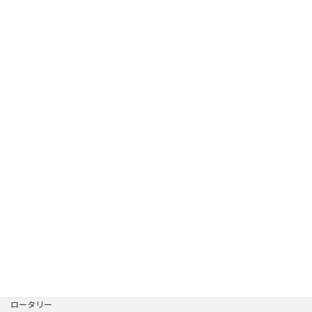
名前
メール
サイト
ロータリー