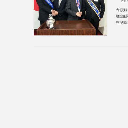
201
今夜は
様(加
を制覇