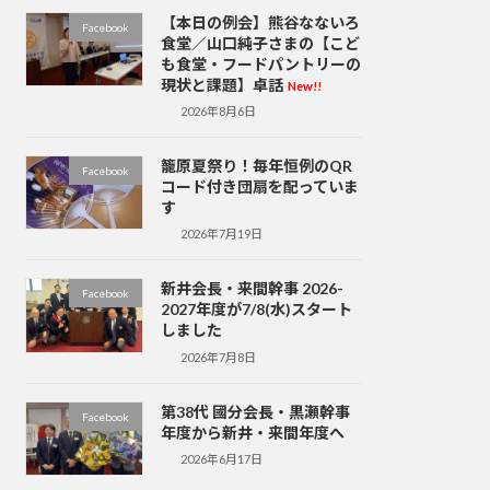
【本日の例会】熊谷なないろ
Facebook
食堂／山口純子さまの【こど
も食堂・フードパントリーの
現状と課題】卓話
New!!
2026年8月6日
籠原夏祭り！毎年恒例のQR
Facebook
コード付き団扇を配っていま
す
2026年7月19日
新井会長・来間幹事 2026-
Facebook
2027年度が7/8(水)スタート
しました
2026年7月8日
第38代 國分会長・黒瀬幹事
Facebook
年度から新井・来間年度へ
2026年6月17日