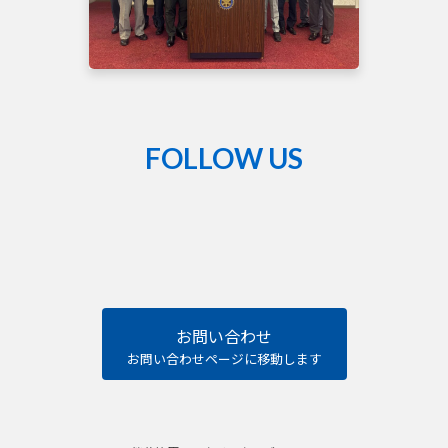
FOLLOW US
熊
谷
籠
原
ロ
ー
タ
リ
ー
ク
お問い合わせ
ラ
ブ
お問い合わせページに移動します
Facebook
ペ
ー
ジ