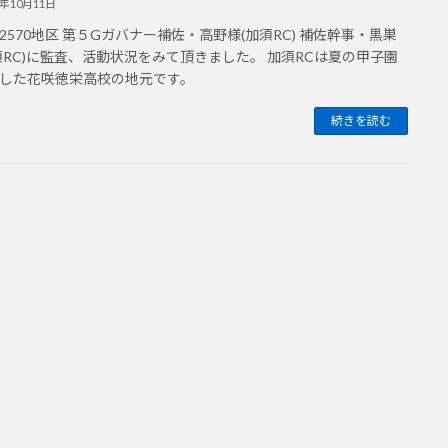
7年10月11日
2570地区 第５Gガバナー補佐・高野様(加須RC) 補佐幹事・黒巣
須RC)に監査、活動状況をみて頂きました。 加須RCは夏の甲子園
した花咲徳栄高校の地元です。
続きを読む