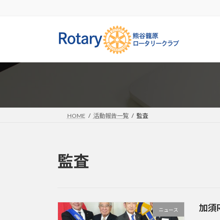
コ
ナ
ン
ビ
テ
ゲ
ン
ー
ツ
シ
へ
ョ
ス
ン
キ
に
ッ
移
プ
動
HOME
活動報告一覧
監査
監査
加須
ニュース