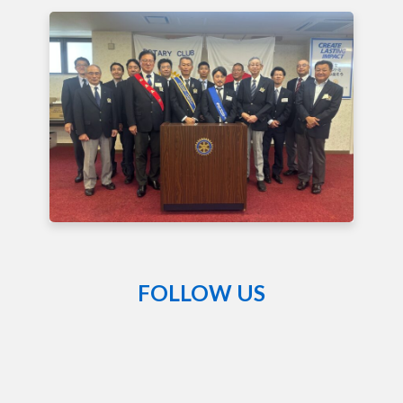
FOLLOW US
熊
谷
籠
原
ロ
ー
タ