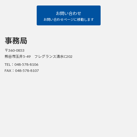
リ
ー
ク
お問い合わせ
ラ
ブ
お問い合わせページに移動します
Facebook
ペ
ー
ジ
事務局
〒360-0853
熊谷市玉井5-49 フレグランス清水C202
TEL：048-578-8106
FAX：048-578-8107