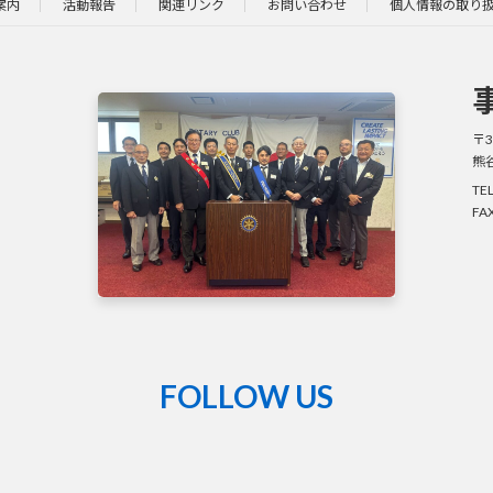
案内
活動報告
関連リンク
お問い合わせ
個人情報の取り
〒3
熊
TE
FA
FOLLOW US
熊
谷
籠