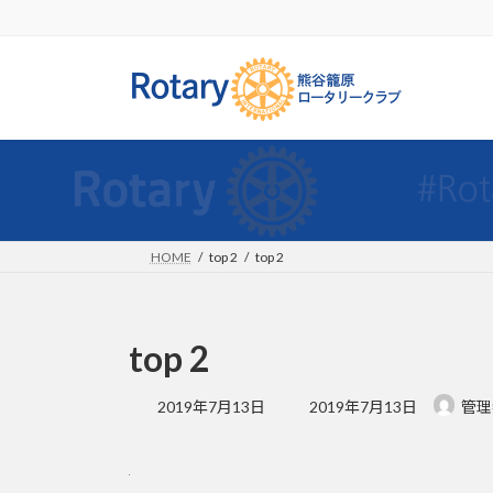
コ
ナ
ン
ビ
テ
ゲ
ン
ー
ツ
シ
へ
ョ
ス
ン
キ
に
ッ
移
プ
動
HOME
top 2
top 2
top 2
最
2019年7月13日
2019年7月13日
管理
終
更
新
日