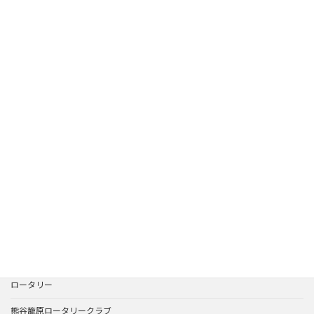
カテゴリー
Facebook
ニュース
活動報告
アーカイブ
ロータリー
熊谷籠原ロータリークラブ