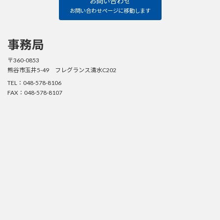
お問い合わせ
ラ
ブ
お問い合わせページに移動します
Facebook
ペ
ー
ジ
事務局
〒360-0853
熊谷市玉井5-49 フレグランス清水C202
TEL：048-578-8106
FAX：048-578-8107