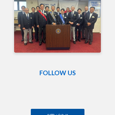
FOLLOW US
熊
谷
籠
原
ロ
ー
タ
リ
ー
ク