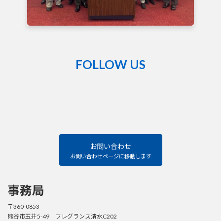
FOLLOW US
熊
谷
籠
原
ロ
ー
タ
リ
ー
ク
お問い合わせ
ラ
ブ
お問い合わせページに移動します
Facebook
ペ
ー
ジ
事務局
〒360-0853
熊谷市玉井5-49 フレグランス清水C202